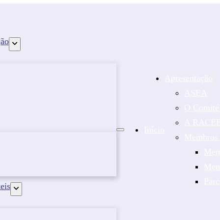
ção
Apresentação
ASEA
O Comité
A RACE
Início
Membros e
Mem
Memb
Parc
eis