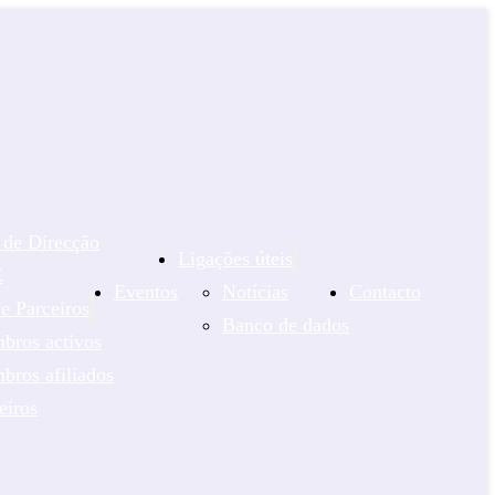
 de Direcção
Ligações úteis
E
Eventos
Notícias
Contacto
 Parceiros
Banco de dados
bros activos
ros afiliados
eiros