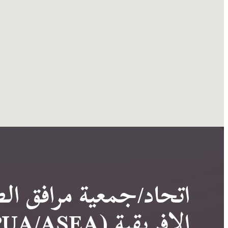
اتحاد/جمعية مرافق الط
الإفريقية (APUA/ASEA)