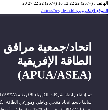
الهاتف : (+257) 22 22 12 18 (+257) 22 22 27 20
الموقع الإلكتروني: https://regideso.bi/
اتحاد/جمعية مرافق
الطاقة الإفريقية
(APUA/ASEA)
تم إنشاء را
سابقا باسم اتحاد منتجي وناقلي وموزعي الطاقة الكه
إفريقيا (UPDEA) ، في عام 1970 ومقرها 