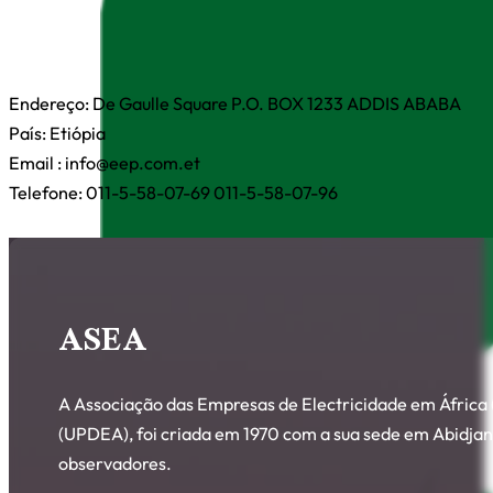
Endereço: De Gaulle Square P.O. BOX 1233 ADDIS ABABA
País: Etiópia
Email : info@eep.com.et
Telefone: 011-5-58-07-69 011-5-58-07-96
ASEA
A Associação das Empresas de Electricidade em África 
(UPDEA), foi criada em 1970 com a sua sede em Abidja
observadores.