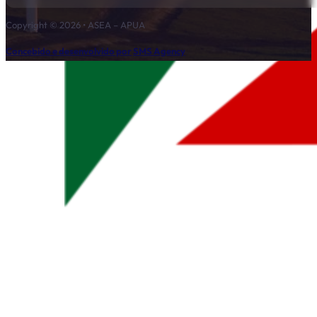
Copyright © 2026 • ASEA – APUA
Concebido e desenvolvido por
SMS Agency