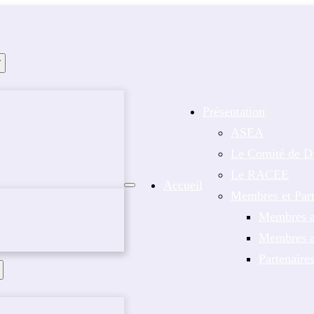
Présentation
ASEA
Le Comité de Di
Le RACEE
Accueil
Membres et Part
Membres a
Membres af
Partenaire