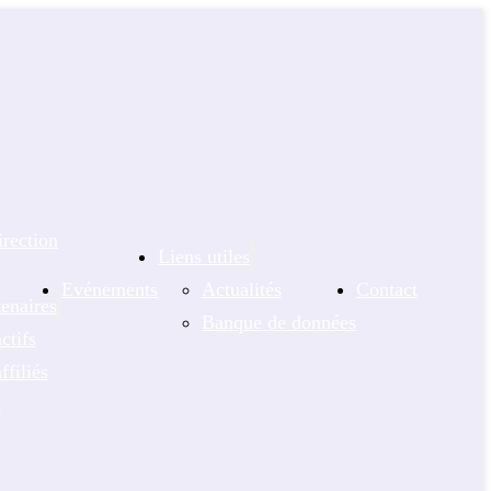
rection
Liens utiles
Evénements
Actualités
Contact
enaires
Banque de données
ctifs
filiés
s