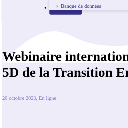
Banque de données
Contact
Webinaire internatio
5D de la Transition E
20 octobre 2023, En ligne