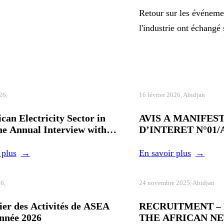
Retour sur les événeme
l'industrie ont échangé 
26,
16 février 2026, Abidjan
can Electricity Sector in
AVIS A MANIFES
he Annual Interview with
D’INTERET N°01
dier TELLA, Director
2.0/2025SERVICES
of the Association of Power
CONSULTANTS
 plus
En savoir plus
 of Africa.
26,
24 novembre 2025, Abidjan
ier des Activités de ASEA
RECRUITMENT –
année 2026
THE AFRICAN N