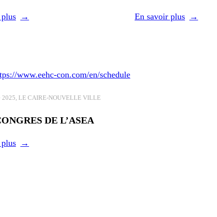
OFCENTERS OF 
ELECTRICITY (A
 plus
En savoir plus
re 2025, LE CAIRE-NOUVELLE VILLE
CONGRES DE L’ASEA
 plus