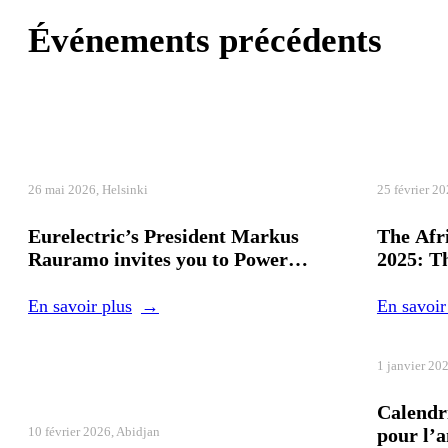
Événements précédents
26 mai 2026, Helsinki
25 février 20
Eurelectric’s President Markus
The Afri
Rauramo invites you to Power
2025: T
Summit 2026!
Abel Di
General 
En savoir plus
En savoir
Utilities
1 janvier 20
Calendr
10 février 2026, Abidjan
pour l’