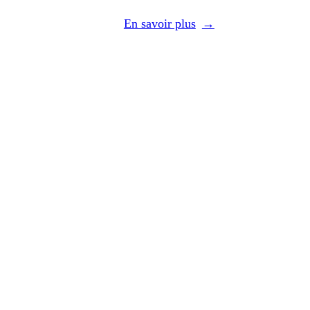
EXCELLENCE IN
NCEE)
En savoir plus