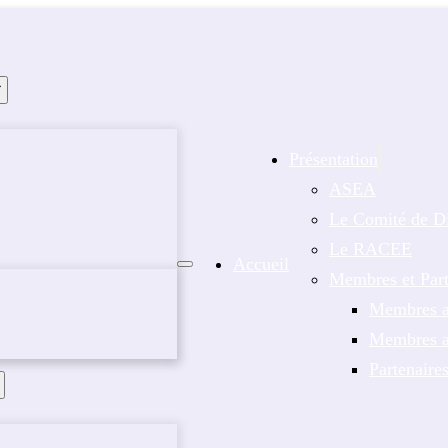
Présentation
ASEA
Le Comité de Di
Le RACEE
Accueil
Membres et Part
Membres a
Membres af
Partenaire