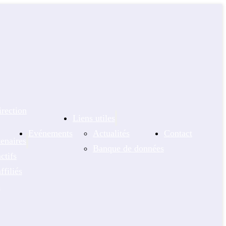
rection
Liens utiles
Evénements
Actualités
Contact
enaires
Banque de données
ctifs
filiés
s