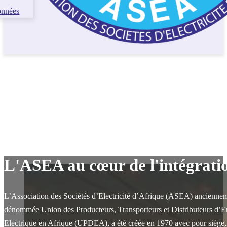
onnées
L'ASEA au cœur de l'intégratio
L’Association des Sociétés d’Electricité d’Afrique (ASEA) ancienne
dénommée Union des Producteurs, Transporteurs et Distributeurs d’E
Electrique en Afrique (UPDEA), a été créée en 1970 avec pour siège,