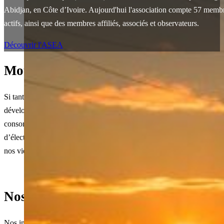
Abidjan, en Côte d’Ivoire. Aujourd'hui l'association compte 57 memb
actifs, ainsi que des membres affiliés, associés et observateurs.
Découvrir l'ASEA
Mot du Directeur Général de l’ASEA​
Si tant est que l’électricité est le moteur de l’économie et que le nivea
développement d’un pays peut se mesurer par la quantité d’énergie
consommée per capita et par an, la place qu’occupent les sociétés
d’électricité dans le monde n’est point à démonter : « elles sont au cœ
nos vies » pour reprendre un slogan cher à une de nos sociétés membr
Nos Initiatives Clés
Nos initiatives pour un secteur énergétique renforcé